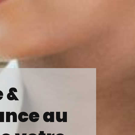
e &
ance au